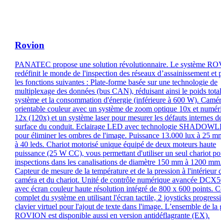
Rovion
PANATEC propose une solution révolutionnaire. Le système R
redéfinit le monde de l'inspection des réseaux d’assainissement et
les fonctions suivantes : Plate-forme basée sur une technologie de
multiplexage des données (bus CAN), réduisant ainsi le poids tota
système et la consommation d'énergie (inférieure à 600 W). Caméra
orientable couleur avec un système de zoom optique 10x et numér
12x (120x) et un système laser pour mesurer les défauts internes de
surface du conduit. Eclairage LED avec technologie SHADOW
pour éliminer les ombres de l'image. Puissance 13.000 lux à 25 m
à 40 leds. Chariot motorisé unique équipé de deux moteurs haute
puissance (25 W CC), vous permettant d'utiliser un seul chariot po
inspections dans les canalisations de diamètre 150 mm à 1200 mm
Capteur de mesure de la température et de la pression à l'intérieur 
caméra et du chariot. Unité de contrôle numérique avancée DCX
avec écran couleur haute résolution intégré de 800 x 600 points. C
complet du système en utilisant l'écran tactile, 2 joysticks progressi
clavier virtuel pour l'ajout de texte dans l'image. L’ensemble de l
ROVION est disponible aussi en version antidéflagrante (EX).