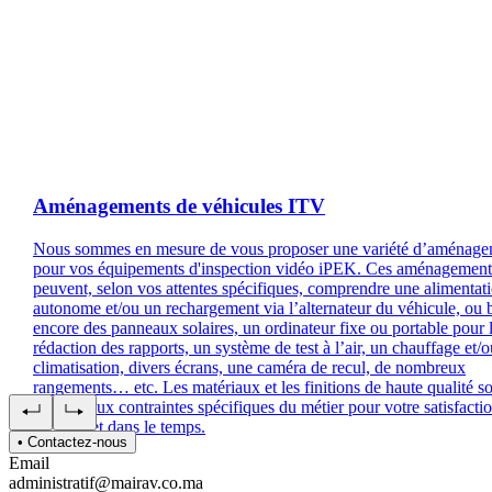
Aménagements de véhicules ITV
Nous sommes en mesure de vous proposer une variété d’aménage
pour vos équipements d'inspection vidéo iPEK. Ces aménagement
peuvent, selon vos attentes spécifiques, comprendre une alimentat
autonome et/ou un rechargement via l’alternateur du véhicule, ou 
encore des panneaux solaires, un ordinateur fixe ou portable pour 
rédaction des rapports, un système de test à l’air, un chauffage et/
climatisation, divers écrans, une caméra de recul, de nombreux
rangements… etc. Les matériaux et les finitions de haute qualité s
adaptés aux contraintes spécifiques du métier pour votre satisfacti
l’usage, et dans le temps.
• Contactez-nous
Email
administratif@mairav.co.ma