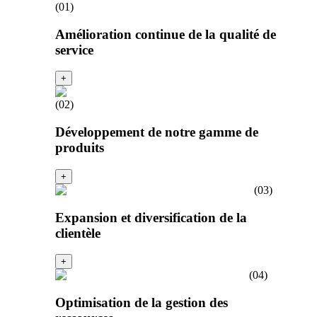
(
01
)
Amélioration continue de la qualité de
service
+
(
02
)
Développement de notre gamme de
produits
+
(
03
)
Expansion et diversification de la
clientèle
+
(
04
)
Optimisation de la gestion des