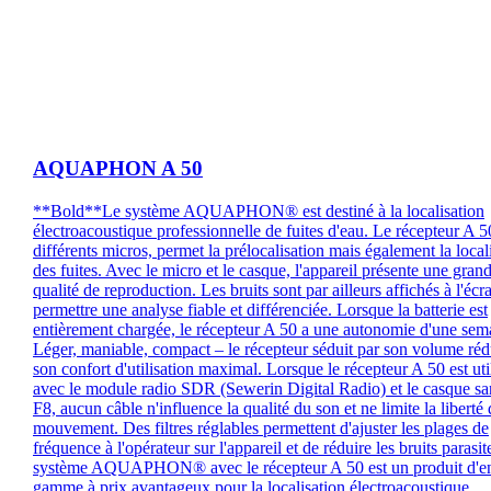
AQUAPHON A 50
**Bold**Le système AQUAPHON® est destiné à la localisation
électroacoustique professionnelle de fuites d'eau. Le récepteur A 5
différents micros, permet la prélocalisation mais également la local
des fuites. Avec le micro et le casque, l'appareil présente une gran
qualité de reproduction. Les bruits sont par ailleurs affichés à l'écr
permettre une analyse fiable et différenciée. Lorsque la batterie est
entièrement chargée, le récepteur A 50 a une autonomie d'une sem
Léger, maniable, compact – le récepteur séduit par son volume rédu
son confort d'utilisation maximal. Lorsque le récepteur A 50 est uti
avec le module radio SDR (Sewerin Digital Radio) et le casque san
F8, aucun câble n'influence la qualité du son et ne limite la liberté
mouvement. Des filtres réglables permettent d'ajuster les plages de
fréquence à l'opérateur sur l'appareil et de réduire les bruits parasit
système AQUAPHON® avec le récepteur A 50 est un produit d'en
gamme à prix avantageux pour la localisation électroacoustique