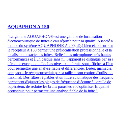
AQUAPHON A 150
"La gamme AQUAPHON® est une gamme de localisation
électroacoustique de fuites d'eau réputée pour sa qualité. Associé 
micros du système AQUAPHON® A 200, déjà bien établi sur le 
le récepteur A 150 permet une prélocalisation professionnelle et la
localisation exacte des fuites. Relié à des microphones très hautes
performances et à un casque sans fil, l'appareil se distingue par sa 
d’écoute exceptionnelle. Les niveaux de bruits sont affichés à l'écr
pour permettre une analyse fiable et différenciée. Léger, maniable,
compact – le récepteur séduit par sa taille et son confort d'utilisati
maximal. Des filtres réglables et un filtre automatique des fréquen
permettent d'ajuster les plages de fréquence d’écoute à l'oreille de
l'opérateur, de réduire les bruits parasites et d'optimiser la qualité
acoustique pour permettre une analyse fiable de la fuite."