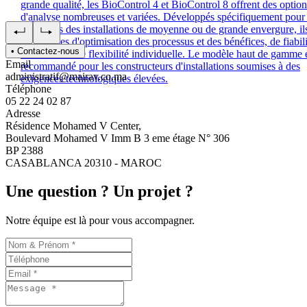
grande qualité, les BioControl 4 et BioControl 8 offrent des option
d'analyse nombreuses et variées. Développés spécifiquement pour 
exigences des installations de moyenne ou de grande envergure, il
synonymes d'optimisation des processus et des bénéfices, de fiabili
• Contactez-nous
maximale et de flexibilité individuelle. Le modèle haut de gamme 
Email
recommandé pour les constructeurs d'installations soumises à des
administratif@mairav.co.ma
exigences technologiques élevées.
Téléphone
05 22 24 02 87
Adresse
Résidence Mohamed V Center,
Boulevard Mohamed V Imm B 3 eme étage N° 306
BP 2388
CASABLANCA 20310 - MAROC
Une question ? Un projet ?
Notre équipe est là pour vous accompagner.