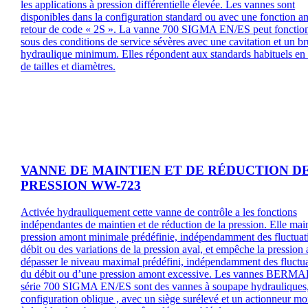
les applications à pression différentielle élevée. Les vannes sont
disponibles dans la configuration standard ou avec une fonction an
retour de code « 2S ». La vanne 700 SIGMA EN/ES peut fonctio
sous des conditions de service sévères avec une cavitation et un br
hydraulique minimum. Elles répondent aux standards habituels en
de tailles et diamètres.
VANNE DE MAINTIEN ET DE RÉDUCTION D
PRESSION WW-723
Activée hydrauliquement cette vanne de contrôle a les fonctions
indépendantes de maintien et de réduction de la pression. Elle main
pression amont minimale prédéfinie, indépendamment des fluctuat
débit ou des variations de la pression aval, et empêche la pression 
dépasser le niveau maximal prédéfini, indépendamment des fluctu
du débit ou d’une pression amont excessive. Les vannes BERMA
série 700 SIGMA EN/ES sont des vannes à soupape hydrauliques,
configuration oblique , avec un siège surélevé et un actionneur m