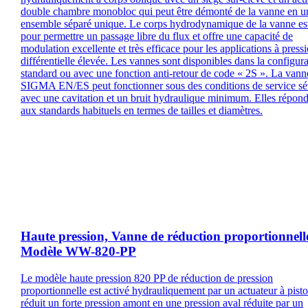
double chambre monobloc qui peut être démonté de la vanne en u
ensemble séparé unique. Le corps hydrodynamique de la vanne es
pour permettre un passage libre du flux et offre une capacité de
modulation excellente et très efficace pour les applications à press
différentielle élevée. Les vannes sont disponibles dans la configur
standard ou avec une fonction anti-retour de code « 2S ». La van
SIGMA EN/ES peut fonctionner sous des conditions de service sé
avec une cavitation et un bruit hydraulique minimum. Elles répon
aux standards habituels en termes de tailles et diamètres.
Haute pression, Vanne de réduction proportionnell
Modèle WW-820-PP
Le modèle haute pression 820 PP de réduction de pression
proportionnelle est activé hydrauliquement par un actuateur à pist
réduit un forte pression amont en une pression aval réduite par un