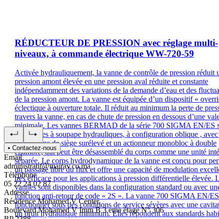
RÉDUCTEUR DE PRESSION avec réglage multi-
niveaux, à commande électrique WW-720-59
Activée hydrauliquement, la vanne de contrôle de pression réduit 
pression amont élevée en une pression aval réduite et constante
indépendamment des variations de la demande d’eau et des fluctua
de la pression amont. La vanne est équipée d’un dispositif « overr
éclectique à ouverture totale. Il réduit au minimum la perte de pres
travers la vanne, en cas de chute de pression en dessous d’une val
minimale. Les vannes BERMAD de la série 700 SIGMA EN/ES s
des vannes à soupape hydrauliques, à configuration oblique , avec
assemblage de siège surélevé et un actionneur monobloc à double
• Contactez-nous
chambre, qui peut être désassemblé du corps comme une unité inté
Email
séparée. Le corps hydrodynamique de la vanne est conçu pour per
administratif@mairav.co.ma
un passage libre du flux et offre une capacité de modulation excell
Téléphone
très efficace pour les applications à pression différentielle élevée. 
05 22 24 02 87
vannes sont disponibles dans la configuration standard ou avec un
Adresse
fonction anti-retour de code « 2S ». La vanne 700 SIGMA EN/ES
Résidence Mohamed V Center,
fonctionner sous des conditions de service sévères avec une cavitat
Boulevard Mohamed V Imm B 3 eme étage N° 306
un bruit hydraulique minimum. Elles répondent aux standards habi
BP 2388