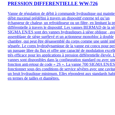
PRESSION DIFFERENTIELLE WW-726
Vanne de régulation de débit à commande hydraulique qui maintie
débit maximal prédéfini à travers un dispositif externe tel qu’un
échangeur de chaleur, un refroidisseur ou un filtre, en limitant la p
différentielle à travers le dispositif. Les vannes BERMAD de la sé
SIGMA EN/ES sont des vannes hydrauliques à siège oblique , av
assemblage de siège surélevé et un actionneur monobloc à double
chambre, qui peut être désassemblé du corps comme une unité inté
séparée. Le corps hydrodynamique de la vanne est conçu pour per
un passage libre du flux et offre une capacité de modulation excell
très efficace pour les applications à pression différentielle élevée. 
vannes sont disponibles dans la configuration standard ou avec un
fonction anti-retour de code « 2S ». La vanne 700 SIGMA EN/ES
fonctionner sous des conditions de service sévères avec une cavitat
un bruit hydraulique minimum. Elles répondent aux standards habi
en termes de tailles et diamètres.