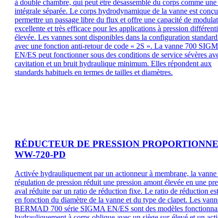
à double chambre, qui peut être désassemblé du corps comme une 
intégrale séparée. Le corps hydrodynamique de la vanne est conç
permettre un passage libre du flux et offre une capacité de modula
excellente et très efficace pour les applications à pression différenti
élevée. Les vannes sont disponibles dans la configuration standard
avec une fonction anti-retour de code « 2S ». La vanne 700 SIG
EN/ES peut fonctionner sous des conditions de service sévères av
cavitation et un bruit hydraulique minimum. Elles répondent aux
standards habituels en termes de tailles et diamètres.
RÉDUCTEUR DE PRESSION PROPORTIONN
WW-720-PD
Activée hydrauliquement par un actionneur à membrane, la vanne
régulation de pression réduit une pression amont élevée en une pr
aval réduite par un ratio de réduction fixe. Le ratio de réduction est
en fonction du diamètre de la vanne et du type de clapet. Les vann
BERMAD 700 série SIGMA EN/ES sont des modèles fonctionna
hydrauliquement à corps oblique avec un siège sur-élevé et un act