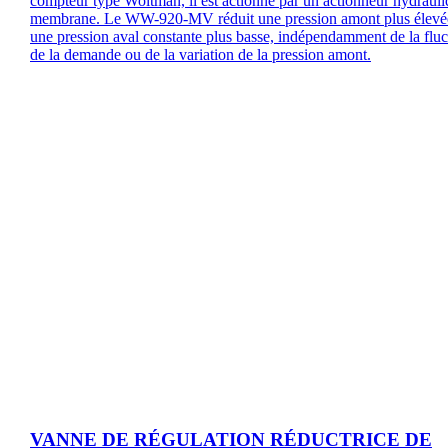
compteur type Woltman, il est actionné par un actionneur hydrauli
membrane. Le WW-920-MV réduit une pression amont plus élevé
une pression aval constante plus basse, indépendamment de la fluc
de la demande ou de la variation de la pression amont.
VANNE DE RÉGULATION RÉDUCTRICE DE