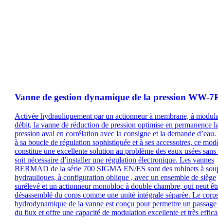
Vanne de gestion dynamique de la pression WW-
Activée hydrauliquement par un actionneur à membrane, à modula
débit, la vanne de réduction de pression optimise en permanence l
pression aval en corrélation avec la consigne et la demande d’eau.
à sa boucle de régulation sophistiquée et à ses accessoires, ce mod
constitue une excellente solution au problème des eaux usées sans 
soit nécessaire d’installer une régulation électronique. Les vannes
BERMAD de la série 700 SIGMA EN/ES sont des robinets à sou
hydrauliques, à configuration oblique , avec un ensemble de siège
surélevé et un actionneur monobloc à double chambre, qui peut êt
désassemblé du corps comme une unité intégrale séparée. Le corp
hydrodynamique de la vanne est conçu pour permettre un passage 
du flux et offre une capacité de modulation excellente et très effic