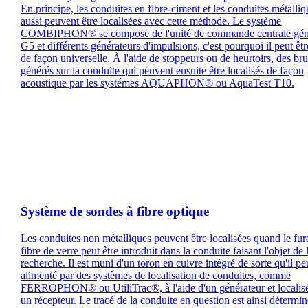
En principe, les conduites en fibre-ciment et les conduites métalliq
aussi peuvent être localisées avec cette méthode. Le système
COMBIPHON® se compose de l'unité de commande centrale gén
G5 et différents générateurs d'impulsions, c'est pourquoi il peut être
de façon universelle. À l'aide de stoppeurs ou de heurtoirs, des bru
générés sur la conduite qui peuvent ensuite être localisés de façon
acoustique par les systémes AQUAPHON® ou AquaTest T10.
Système de sondes à fibre optique
Les conduites non métalliques peuvent être localisées quand le fur
fibre de verre peut être introduit dans la conduite faisant l'objet de 
recherche. Il est muni d'un toron en cuivre intégré de sorte qu'il pe
alimenté par des systèmes de localisation de conduites, comme
FERROPHON® ou UtiliTrac®, à l'aide d'un générateur et localis
un récepteur. Le tracé de la conduite en question est ainsi détermi