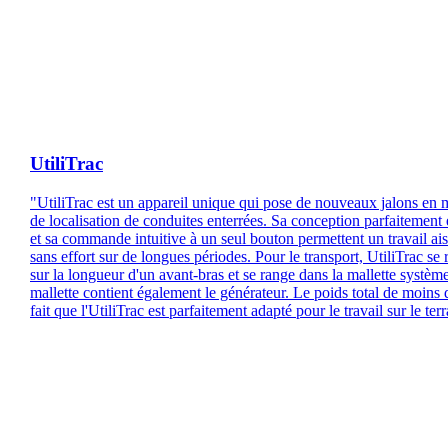
UtiliTrac
"UtiliTrac est un appareil unique qui pose de nouveaux jalons en 
de localisation de conduites enterrées. Sa conception parfaitement 
et sa commande intuitive à un seul bouton permettent un travail ais
sans effort sur de longues périodes. Pour le transport, UtiliTrac se 
sur la longueur d'un avant-bras et se range dans la mallette système
mallette contient également le générateur. Le poids total de moins 
fait que l'UtiliTrac est parfaitement adapté pour le travail sur le terr