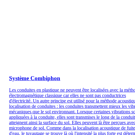
Système Combiphon
Les conduites en plastique ne peuvent être localisées avec la méth
électromagnétique classique car elles ne sont pas conductrices
d'électricité. Un autre principe est utilisé pour la méthode acoustiq
localisation de conduites : les conduites transmettent mieux les vib
mécaniques que le sol environnant. Lorsque certaines vibrations s
appliquées à la conduite, elles sont transmises le long de la conduit
atteignent ainsi la surface du sol. Elles peuvent là être perçues ave
microphone de sol. Comme dans la localisation acoustique de fuit
d'eau, le tuyautage se trouve là où l'intensité la plus forte est déter