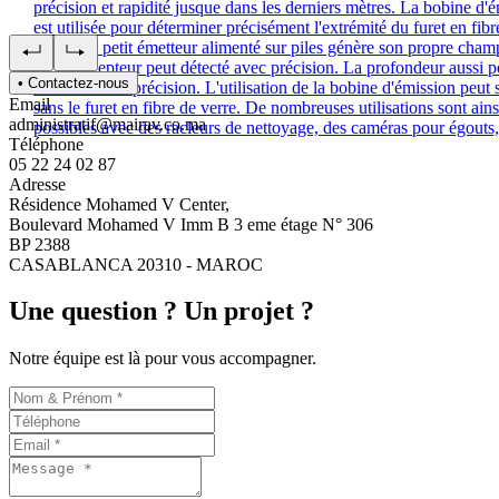
précision et rapidité jusque dans les derniers mètres. La bobine d'
est utilisée pour déterminer précisément l'extrémité du furet en fibr
verre. Ce petit émetteur alimenté sur piles génère son propre cham
qu'un récepteur peut détecté avec précision. La profondeur aussi p
• Contactez-nous
mesurée avec précision. L'utilisation de la bobine d'émission peut s
Email
sans le furet en fibre de verre. De nombreuses utilisations sont ains
administratif@mairav.co.ma
possibles avec des racleurs de nettoyage, des caméras pour égouts, 
Téléphone
05 22 24 02 87
Adresse
Résidence Mohamed V Center,
Boulevard Mohamed V Imm B 3 eme étage N° 306
BP 2388
CASABLANCA 20310 - MAROC
Une question ? Un projet ?
Notre équipe est là pour vous accompagner.