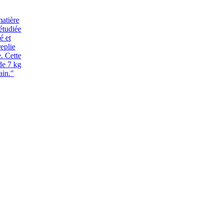
matière
étudiée
é et
replie
. Cette
de 7 kg
ain."