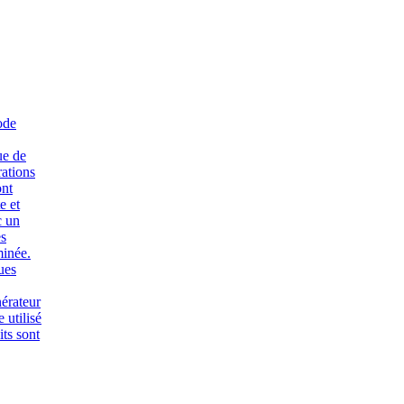
ode
ue de
rations
ont
e et
c un
es
minée.
ues
érateur
 utilisé
its sont