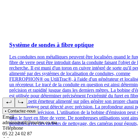
Système de sondes à fibre optique
Les conduites non métalliques peuvent être localisées quand le fur
fibre de verre peut être introduit dans la conduite faisant l'objet de 
recherche. Il est muni d'un toron en cuivre intégré de sorte qu'il pe
alimenté par des systèmes de localisation de conduites, comme
FERROPHON® ou UtiliTrac®, à l'aide d'un générateur et localis
un récepteur. Le tracé de la conduite en question est ainsi détermi
précision et rapidité jusque dans les derniers mètres. La bobine d'
est utilisée pour déterminer précisément l'extrémité du furet en fibr
verre. Ce petit émetteur alimenté sur piles génère son propre cham
qu'un récepteur peut détecté avec précision. La profondeur aussi p
• Contactez-nous
mesurée avec précision. L'utilisation de la bobine d'émission peut s
Email
sans le furet en fibre de verre. De nombreuses utilisations sont ains
administratif@mairav.co.ma
possibles avec des racleurs de nettoyage, des caméras pour égouts, 
Téléphone
05 22 24 02 87