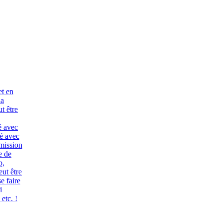
et en
la
ut être
é avec
né avec
émission
e de
p,
eut être
e faire
i
etc. !