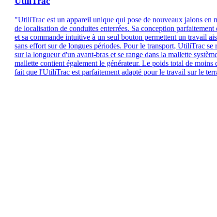
UtiliTrac
"UtiliTrac est un appareil unique qui pose de nouveaux jalons en 
de localisation de conduites enterrées. Sa conception parfaitement 
et sa commande intuitive à un seul bouton permettent un travail ais
sans effort sur de longues périodes. Pour le transport, UtiliTrac se 
sur la longueur d'un avant-bras et se range dans la mallette système
mallette contient également le générateur. Le poids total de moins 
fait que l'UtiliTrac est parfaitement adapté pour le travail sur le terr