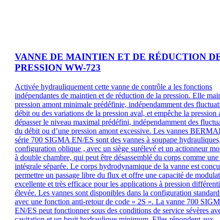
VANNE DE MAINTIEN ET DE RÉDUCTION D
PRESSION WW-723
Activée hydrauliquement cette vanne de contrôle a les fonctions
indépendantes de maintien et de réduction de la pression. Elle main
pression amont minimale prédéfinie, indépendamment des fluctuat
débit ou des variations de la pression aval, et empêche la pression 
dépasser le niveau maximal prédéfini, indépendamment des fluctu
du débit ou d’une pression amont excessive. Les vannes BERMA
série 700 SIGMA EN/ES sont des vannes à soupape hydrauliques,
configuration oblique , avec un siège surélevé et un actionneur m
à double chambre, qui peut être désassemblé du corps comme une 
intégrale séparée. Le corps hydrodynamique de la vanne est conç
permettre un passage libre du flux et offre une capacité de modula
excellente et très efficace pour les applications à pression différenti
élevée. Les vannes sont disponibles dans la configuration standard
avec une fonction anti-retour de code « 2S ». La vanne 700 SIG
EN/ES peut fonctionner sous des conditions de service sévères av
cavitation et un bruit hydraulique minimum. Elles répondent aux