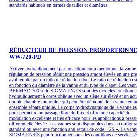
standards habituels en termes de tailles et diamètres.
RÉDUCTEUR DE PRESSION PROPORTIONN
WW-720-PD
Activée hydrauliquement par un actionneur à membrane, la vanne
régulation de pression réduit une pression amont élevée en une pr
aval réduite par un ratio de réduction fixe. Le ratio de réduction est
en fonction du diamètre de la vanne et du type de clapet. Les vann
BERMAD 700 série SIGMA EN/ES sont des modèles fonctionna
hydrauliquement à corps oblique avec un siège sur-élevé et un act
double chambre monobloc qui peut être démonté de la vanne en u
ensemble séparé unique. Le corps hydrodynamique de la vanne es
pour permettre un passage libre du flux et offre une capacité de
modulation excellente et très efficace pour les applications à press
différentielle élevée. Les vannes sont disponibles dans la configur
standard ou avec une fonction anti-retour de code « 2S ». La van
SIGMA EN/ES peut fonctionner sous des conditions de service sé