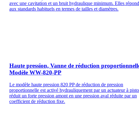
avec une cavitation et un bruit hydraulique minimum. Elles répon
aux standards habituels en termes de tailles et diamètres.
Haute pression, Vanne de réduction proportionnell
Modèle WW-820-PP
Le modèle haute pression 820 PP de réduction de pression
proportionnelle est activé hydrauliquement par un actuateur à pist
réduit un forte pression amont en une pression aval réduite par un
coefficient de réduction fixe.