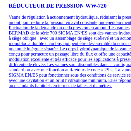
RÉDUCTEUR DE PRESSION WW-720
Vanne de régulation à actionnement hydraulique, réduisant la pres
amont pour réduire la pression en aval constante, indépendamment
fluctuation de la demande ou de la pression en amont. Les vannes
BERMAD de la série 700 SIGMA EN/ES sont des vannes hydrau
à siège oblique , avec un assemblage de siège surélevé et un actio
monobloc à double chambre, qui peut être désassemblé du corps
une unité intégrale séparée. Le corps hydrodynamique de la vanne
conçu pour permettre un passage libre du flux et offre une capacit
modulation excellente et très efficace pour les applications à press
différentielle élevée. Les vannes sont disponibles dans la configur
standard ou avec une fonction anti-retour de code « 2S ». La van
SIGMA EN/ES peut fonctionner sous des conditions de service sé
avec une cavitation et un bruit hydraulique minimum. Elles répon
aux standards habituels en termes de tailles et diamètres.