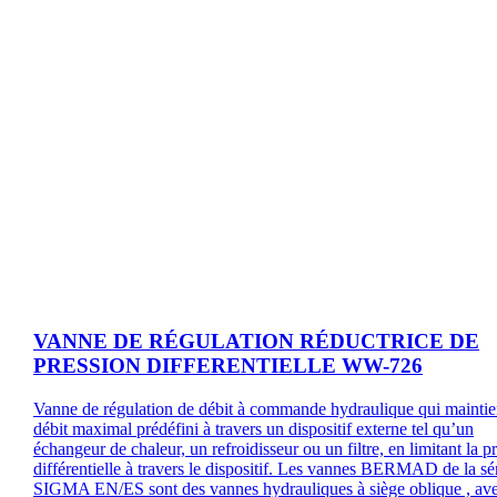
VANNE DE RÉGULATION RÉDUCTRICE DE
PRESSION DIFFERENTIELLE WW-726
Vanne de régulation de débit à commande hydraulique qui maintie
débit maximal prédéfini à travers un dispositif externe tel qu’un
échangeur de chaleur, un refroidisseur ou un filtre, en limitant la p
différentielle à travers le dispositif. Les vannes BERMAD de la sé
SIGMA EN/ES sont des vannes hydrauliques à siège oblique , av