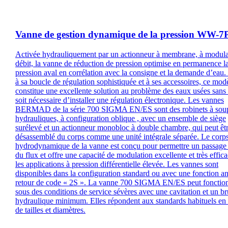
Vanne de gestion dynamique de la pression WW-
Activée hydrauliquement par un actionneur à membrane, à modula
débit, la vanne de réduction de pression optimise en permanence l
pression aval en corrélation avec la consigne et la demande d’eau.
à sa boucle de régulation sophistiquée et à ses accessoires, ce mod
constitue une excellente solution au problème des eaux usées sans 
soit nécessaire d’installer une régulation électronique. Les vannes
BERMAD de la série 700 SIGMA EN/ES sont des robinets à sou
hydrauliques, à configuration oblique , avec un ensemble de siège
surélevé et un actionneur monobloc à double chambre, qui peut êt
désassemblé du corps comme une unité intégrale séparée. Le corp
hydrodynamique de la vanne est conçu pour permettre un passage 
du flux et offre une capacité de modulation excellente et très effic
les applications à pression différentielle élevée. Les vannes sont
disponibles dans la configuration standard ou avec une fonction an
retour de code « 2S ». La vanne 700 SIGMA EN/ES peut fonctio
sous des conditions de service sévères avec une cavitation et un br
hydraulique minimum. Elles répondent aux standards habituels en
de tailles et diamètres.