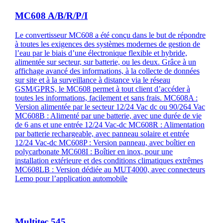
MC608 A/B/R/P/I
Le convertisseur MC608 a été conçu dans le but de répondre
à toutes les exigences des systèmes modernes de gestion de
l’eau par le biais d’une électronique flexible et hybride,
alimentée sur secteur, sur batterie, ou les deux. Grâce à un
affichage avancé des informations, à la collecte de données
sur site et à la surveillance à distance via le réseau
GSM/GPRS, le MC608 permet à tout client d’accéder à
toutes les informations, facilement et sans frais. MC608A :
Version alimentée par le secteur 12/24 Vac dc ou 90/264 Vac
MC608B : Alimenté par une batterie, avec une durée de vie
de 6 ans et une entrée 12/24 Vac-dc MC608R : Alimentation
par batterie rechargeable, avec panneau solaire et entrée
12/24 Vac-dc MC608P : Version panneau, avec boîtier en
polycarbonate MC608I : Boîtier en inox, pour une
installation extérieure et des conditions climatiques extrêmes
MC608LB : Version dédiée au MUT4000, avec connecteurs
Lemo pour l’application automobile
Multitec 545