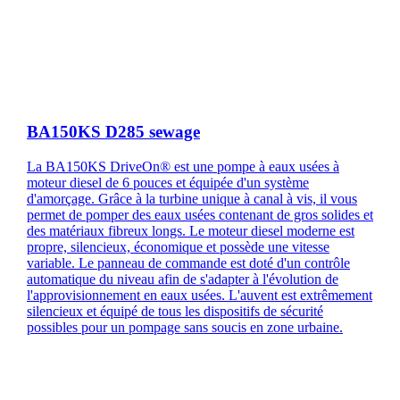
BA150KS D285 sewage
La BA150KS DriveOn® est une pompe à eaux usées à
moteur diesel de 6 pouces et équipée d'un système
d'amorçage. Grâce à la turbine unique à canal à vis, il vous
permet de pomper des eaux usées contenant de gros solides et
des matériaux fibreux longs. Le moteur diesel moderne est
propre, silencieux, économique et possède une vitesse
variable. Le panneau de commande est doté d'un contrôle
automatique du niveau afin de s'adapter à l'évolution de
l'approvisionnement en eaux usées. L'auvent est extrêmement
silencieux et équipé de tous les dispositifs de sécurité
possibles pour un pompage sans soucis en zone urbaine.