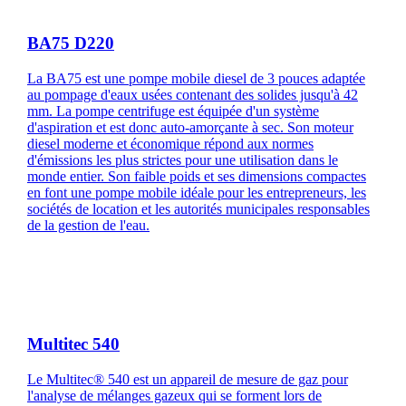
BA75 D220
La BA75 est une pompe mobile diesel de 3 pouces adaptée
au pompage d'eaux usées contenant des solides jusqu'à 42
mm. La pompe centrifuge est équipée d'un système
d'aspiration et est donc auto-amorçante à sec. Son moteur
diesel moderne et économique répond aux normes
d'émissions les plus strictes pour une utilisation dans le
monde entier. Son faible poids et ses dimensions compactes
en font une pompe mobile idéale pour les entrepreneurs, les
sociétés de location et les autorités municipales responsables
de la gestion de l'eau.
Multitec 540
Le Multitec® 540 est un appareil de mesure de gaz pour
l'analyse de mélanges gazeux qui se forment lors de