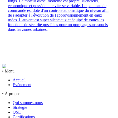
longs. Le moteur diesel moderne est propre, silencieux,
économique et possède une vitesse variable. Le panneau de
commande est doté d'un contrôle automatique du niveau afin
de s'adapter à l'évolution de l'approvisionnement en eaux
usées. L'auvent est super silencieux et équipé de toutes les
fonctions de sécurité possibles pour un pompage sans soucis
dans les zones urbaines.
• Menu
Accueil
Evènement
• À propos
Qui sommes-nous
Stratégie
QSE
Certifications