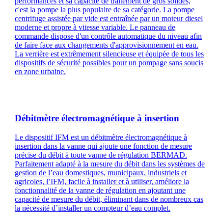
performances et sa capacité de traitement de gros solides,
c'est la pompe la plus populaire de sa catégorie. La pompe
centrifuge assistée par vide est entraînée par un moteur diesel
moderne et propre à vitesse variable. Le panneau de
commande dispose d'un contrôle automatique du niveau afin
de faire face aux changements d'approvisionnement en eau.
La verrière est extrêmement silencieuse et équipée de tous les
dispositifs de sécurité possibles pour un pompage sans soucis
en zone urbaine.
Débitmètre électromagnétique à insertion
Le dispositif IFM est un débitmètre électromagnétique à
insertion dans la vanne qui ajoute une fonction de mesure
précise du débit à toute vanne de régulation BERMAD.
Parfaitement adapté à la mesure du débit dans les systèmes de
gestion de l’eau domestiques, municipaux, industriels et
agricoles, l’IFM, facile à installer et à utiliser, améliore la
fonctionnalité de la vanne de régulation en ajoutant une
capacité de mesure du débit, éliminant dans de nombreux cas
la nécessité d’installer un compteur d’eau complet.