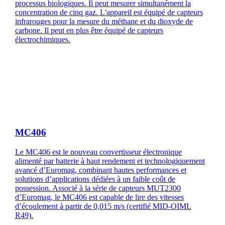
processus biologiques. Il peut mesurer simultanément la
concentration de cinq gaz. L'appareil est équipé de capteurs
infrarouges pour la mesure du méthane et du dioxyde de
carbone. Il peut en plus être équipé de capteurs
électrochimiques.
MC406
Le MC406 est le nouveau convertisseur électronique
alimenté par batterie à haut rendement et technologiquement
avancé d’Euromag, combinant hautes performances et
solutions d’applications dédiées à un faible coût de
possession. Associé à la série de capteurs MUT2300
d’Euromag, le MC406 est capable de lire des vitesses
d’écoulement à partir de 0,015 m/s (certifié MID-OIML
R49).