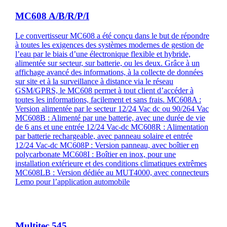
MC608 A/B/R/P/I
Le convertisseur MC608 a été conçu dans le but de répondre
à toutes les exigences des systèmes modernes de gestion de
l’eau par le biais d’une électronique flexible et hybride,
alimentée sur secteur, sur batterie, ou les deux. Grâce à un
affichage avancé des informations, à la collecte de données
sur site et à la surveillance à distance via le réseau
GSM/GPRS, le MC608 permet à tout client d’accéder à
toutes les informations, facilement et sans frais. MC608A :
Version alimentée par le secteur 12/24 Vac dc ou 90/264 Vac
MC608B : Alimenté par une batterie, avec une durée de vie
de 6 ans et une entrée 12/24 Vac-dc MC608R : Alimentation
par batterie rechargeable, avec panneau solaire et entrée
12/24 Vac-dc MC608P : Version panneau, avec boîtier en
polycarbonate MC608I : Boîtier en inox, pour une
installation extérieure et des conditions climatiques extrêmes
MC608LB : Version dédiée au MUT4000, avec connecteurs
Lemo pour l’application automobile
Multitec 545