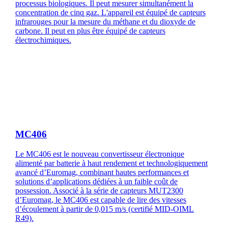
processus biologiques. Il peut mesurer simultanément la
concentration de cinq gaz. L'appareil est équipé de capteurs
infrarouges pour la mesure du méthane et du dioxyde de
carbone. Il peut en plus être équipé de capteurs
électrochimiques.
MC406
Le MC406 est le nouveau convertisseur électronique
alimenté par batterie à haut rendement et technologiquement
avancé d’Euromag, combinant hautes performances et
solutions d’applications dédiées à un faible coût de
possession. Associé à la série de capteurs MUT2300
d’Euromag, le MC406 est capable de lire des vitesses
d’écoulement à partir de 0,015 m/s (certifié MID-OIML
R49).