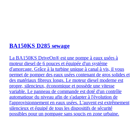
BA150KS D285 sewage
La BA150KS DriveOn® est une pompe à eaux usées à
moteur diesel de 6 pouces et équipée d'un système
d'amorçage. Grâce à la turbine unique à canal à vis, il vous
permet de pomper des eaux usées contenant de gros solides et
des matériaux fibreux longs. Le moteur diesel moderne est
propre, silencieux, économique et possède une vitesse
variable. Le panneau de commande est doté d'un contrôle
automatique du niveau afin de s'adapter à l'évolution de
l'approvisionnement en eaux usées. L'auvent est extrêmement
silencieux et équipé de tous les dispositifs de sécurité
possibles pour un pompage sans soucis en zone urbaine.