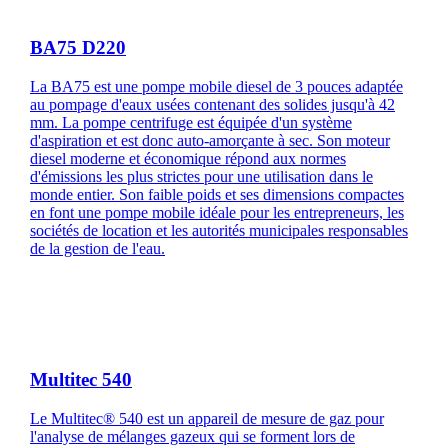
BA75 D220
La BA75 est une pompe mobile diesel de 3 pouces adaptée
au pompage d'eaux usées contenant des solides jusqu'à 42
mm. La pompe centrifuge est équipée d'un système
d'aspiration et est donc auto-amorçante à sec. Son moteur
diesel moderne et économique répond aux normes
d'émissions les plus strictes pour une utilisation dans le
monde entier. Son faible poids et ses dimensions compactes
en font une pompe mobile idéale pour les entrepreneurs, les
sociétés de location et les autorités municipales responsables
de la gestion de l'eau.
Multitec 540
Le Multitec® 540 est un appareil de mesure de gaz pour
l'analyse de mélanges gazeux qui se forment lors de