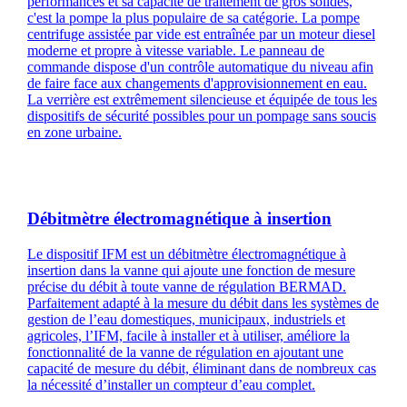
performances et sa capacité de traitement de gros solides,
c'est la pompe la plus populaire de sa catégorie. La pompe
centrifuge assistée par vide est entraînée par un moteur diesel
moderne et propre à vitesse variable. Le panneau de
commande dispose d'un contrôle automatique du niveau afin
de faire face aux changements d'approvisionnement en eau.
La verrière est extrêmement silencieuse et équipée de tous les
dispositifs de sécurité possibles pour un pompage sans soucis
en zone urbaine.
Débitmètre électromagnétique à insertion
Le dispositif IFM est un débitmètre électromagnétique à
insertion dans la vanne qui ajoute une fonction de mesure
précise du débit à toute vanne de régulation BERMAD.
Parfaitement adapté à la mesure du débit dans les systèmes de
gestion de l’eau domestiques, municipaux, industriels et
agricoles, l’IFM, facile à installer et à utiliser, améliore la
fonctionnalité de la vanne de régulation en ajoutant une
capacité de mesure du débit, éliminant dans de nombreux cas
la nécessité d’installer un compteur d’eau complet.