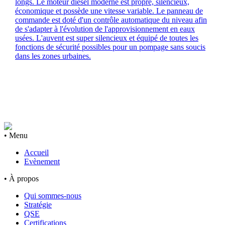
longs. Le moteur diesel moderne est propre, silencieux,
économique et possède une vitesse variable. Le panneau de
commande est doté d'un contrôle automatique du niveau afin
de s'adapter à l'évolution de l'approvisionnement en eaux
usées. L'auvent est super silencieux et équipé de toutes les
fonctions de sécurité possibles pour un pompage sans soucis
dans les zones urbaines.
• Menu
Accueil
Evènement
• À propos
Qui sommes-nous
Stratégie
QSE
Certifications