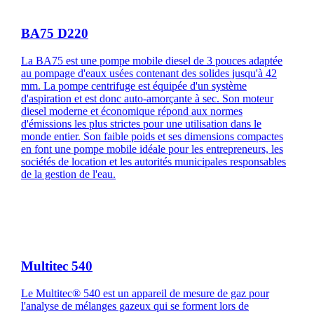
BA75 D220
La BA75 est une pompe mobile diesel de 3 pouces adaptée
au pompage d'eaux usées contenant des solides jusqu'à 42
mm. La pompe centrifuge est équipée d'un système
d'aspiration et est donc auto-amorçante à sec. Son moteur
diesel moderne et économique répond aux normes
d'émissions les plus strictes pour une utilisation dans le
monde entier. Son faible poids et ses dimensions compactes
en font une pompe mobile idéale pour les entrepreneurs, les
sociétés de location et les autorités municipales responsables
de la gestion de l'eau.
Multitec 540
Le Multitec® 540 est un appareil de mesure de gaz pour
l'analyse de mélanges gazeux qui se forment lors de