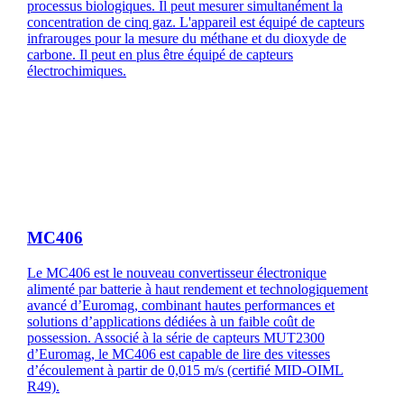
processus biologiques. Il peut mesurer simultanément la
concentration de cinq gaz. L'appareil est équipé de capteurs
infrarouges pour la mesure du méthane et du dioxyde de
carbone. Il peut en plus être équipé de capteurs
électrochimiques.
MC406
Le MC406 est le nouveau convertisseur électronique
alimenté par batterie à haut rendement et technologiquement
avancé d’Euromag, combinant hautes performances et
solutions d’applications dédiées à un faible coût de
possession. Associé à la série de capteurs MUT2300
d’Euromag, le MC406 est capable de lire des vitesses
d’écoulement à partir de 0,015 m/s (certifié MID-OIML
R49).