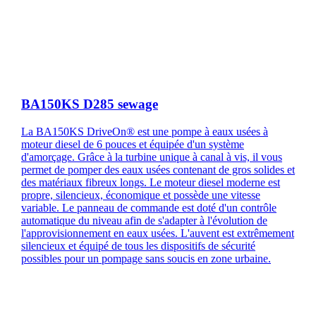
BA150KS D285 sewage
La BA150KS DriveOn® est une pompe à eaux usées à
moteur diesel de 6 pouces et équipée d'un système
d'amorçage. Grâce à la turbine unique à canal à vis, il vous
permet de pomper des eaux usées contenant de gros solides et
des matériaux fibreux longs. Le moteur diesel moderne est
propre, silencieux, économique et possède une vitesse
variable. Le panneau de commande est doté d'un contrôle
automatique du niveau afin de s'adapter à l'évolution de
l'approvisionnement en eaux usées. L'auvent est extrêmement
silencieux et équipé de tous les dispositifs de sécurité
possibles pour un pompage sans soucis en zone urbaine.