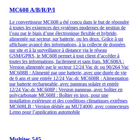
MC608 A/B/R/P/I
Le convertisseur MC608 a été conçu dans le but de répondre
à toutes les exigences des systèmes modernes de gestion de
l’eau par le biais d’une électronique flexible et hybride,
alimentée sur secteur, sur batterie, ou les deux. Grâce à un
affichage avancé des informations, à la collecte de données
sur site et à la surveillance à distance via le réseau
GSM/GPRS, le MC608 permet à tout client d’accéder à
toutes les informations, facilement et sans frais. MC608A :
Version alimentée par le secteur 12/24 Vac dc ou 90/264 Vac
MC608B : Alimenté par une batterie, avec une durée de vie
de 6 ans et une entrée 12/24 Vac-dc MC608R : Alimentation
par batterie rechargeable, avec panneau solaire et entrée
12/24 Vac-dc MC608P : Version panneau, avec boîtier en
polycarbonate MC608I : Boîtier en inox, pour une
installation extérieure et des conditions climatiques extrêmes
MC608LB : Version dédiée au MUT4000, avec connecteurs
Lemo pour l’application automobile
Multitec 545