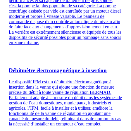
performances et sa capacité de traitement de gros solides,
c'est la pompe la plus populaire de sa catégorie. La pompe
centrifuge assistée par vide est entraînée par un moteur diesel
moderne et propre à vitesse variable. Le panneau de
commande dispose d'un contrôle automatique du niveau afin
de faire face aux changements d'approvisionnement en eau.
La verrière est extrêmement silencieuse et équipée de tous les
dispositifs de sécurité possibles pour un pompage sans soucis
en zone urbaine.
Débitmètre électromagnétique à insertion
Le dispositif IFM est un débitmètre électromagnétique à
insertion dans la vanne qui ajoute une fonction de mesure
précise du débit à toute vanne de régulation BERMAD.
Parfaitement adapté à la mesure du débit dans les systèmes de
gestion de l’eau domestiques, municipaux, industriels et
agricoles, l’IFM, facile à installer et à utiliser, améliore la
fonctionnalité de la vanne de régulation en ajoutant une
capacité de mesure du débit, éliminant dans de nombreux cas
la nécessité d’installer un compteur d’eau complet.