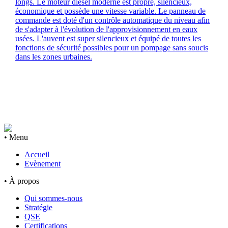
longs. Le moteur diesel moderne est propre, silencieux,
économique et possède une vitesse variable. Le panneau de
commande est doté d'un contrôle automatique du niveau afin
de s'adapter à l'évolution de l'approvisionnement en eaux
usées. L'auvent est super silencieux et équipé de toutes les
fonctions de sécurité possibles pour un pompage sans soucis
dans les zones urbaines.
• Menu
Accueil
Evènement
• À propos
Qui sommes-nous
Stratégie
QSE
Certifications