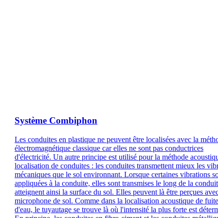
Système Combiphon
Les conduites en plastique ne peuvent être localisées avec la méth
électromagnétique classique car elles ne sont pas conductrices
d'électricité. Un autre principe est utilisé pour la méthode acoustiq
localisation de conduites : les conduites transmettent mieux les vib
mécaniques que le sol environnant. Lorsque certaines vibrations s
appliquées à la conduite, elles sont transmises le long de la conduit
atteignent ainsi la surface du sol. Elles peuvent là être perçues ave
microphone de sol. Comme dans la localisation acoustique de fuit
d'eau, le tuyautage se trouve là où l'intensité la plus forte est déter