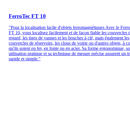
FerroTec FT 10
"Pour la localisation facile d'objets ferromagnétiques Avec le Ferr
FT 10, vous localisez facilement et de façon fiable les couvercles 
regard, les tiges de vannes et les bouches à clé, mais également les
couvercles de réservoirs, les clous de voirie ou d'autres objets, à c
qu'ils soient en fer, en fonte ou en acier. Sa forme ergonomique, s
utilisation pratique et sa technique de mesure précise assurent un tr
rapide et simple."