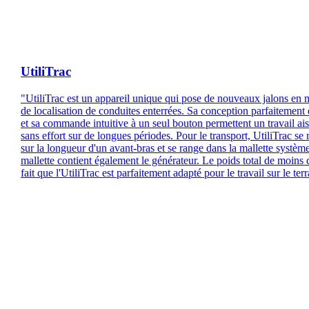
UtiliTrac
"UtiliTrac est un appareil unique qui pose de nouveaux jalons en 
de localisation de conduites enterrées. Sa conception parfaitement 
et sa commande intuitive à un seul bouton permettent un travail ais
sans effort sur de longues périodes. Pour le transport, UtiliTrac se 
sur la longueur d'un avant-bras et se range dans la mallette système
mallette contient également le générateur. Le poids total de moins 
fait que l'UtiliTrac est parfaitement adapté pour le travail sur le terr