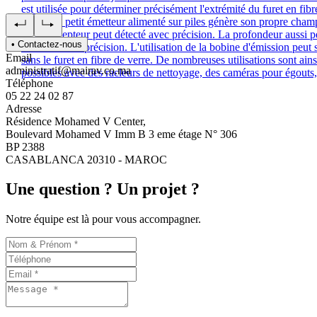
est utilisée pour déterminer précisément l'extrémité du furet en fibr
verre. Ce petit émetteur alimenté sur piles génère son propre cham
qu'un récepteur peut détecté avec précision. La profondeur aussi p
• Contactez-nous
mesurée avec précision. L'utilisation de la bobine d'émission peut s
Email
sans le furet en fibre de verre. De nombreuses utilisations sont ains
administratif@mairav.co.ma
possibles avec des racleurs de nettoyage, des caméras pour égouts, 
Téléphone
05 22 24 02 87
Adresse
Résidence Mohamed V Center,
Boulevard Mohamed V Imm B 3 eme étage N° 306
BP 2388
CASABLANCA 20310 - MAROC
Une question ? Un projet ?
Notre équipe est là pour vous accompagner.